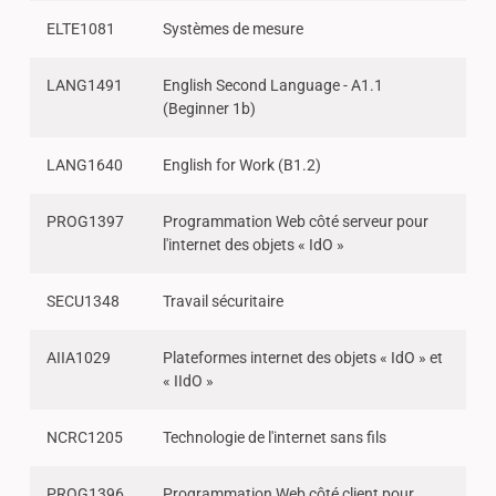
ELTE1081
Systèmes de mesure
LANG1491
English Second Language - A1.1
(Beginner 1b)
LANG1640
English for Work (B1.2)
PROG1397
Programmation Web côté serveur pour
l'internet des objets « IdO »
SECU1348
Travail sécuritaire
AIIA1029
Plateformes internet des objets « IdO » et
« IIdO »
NCRC1205
Technologie de l'internet sans fils
PROG1396
Programmation Web côté client pour