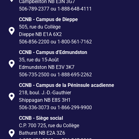
Campbellton NB E3N 3G7
506-789-2377 ou 1-888-648-4111
CCNB - Campus de Dieppe
505, rue du Collège
Dieppe NB E1A 6X2
506-856-2200 ou 1-800-561-7162
CCNB - Campus d'Edmundston
35, rue du 15-Août
Edmundston NB E3V 3K7
506-735-2500 ou 1-888-695-2262
CCNB - Campus de la Péninsule acadienne
218, boul. J.-D.-Gauthier
Shippagan NB E8S 3H1
506-336-3073 ou 1-866-299-9900
CCNB - Siège social
C.P. 700 725, rue du Collège
Bathurst NB E2A 3Z6