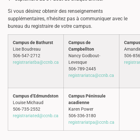
Si vous désirez obtenir des renseignements
supplémentaires, n’hésitez pas à communiquer avec le
bureau du registraire de votre campus.
Campus de Bathurst
Campus de
Campus
Lise Boudreau
Campbellton
Amandi
506-547-2712
Nancy Godbout-
506-85
registrariatba@ccnb.ca
Levesque
registr
506-789-2445
registrariatca@ccnb.ca
Campus d’Edmundston
Campus Péninsule
Louise Michaud
acadienne
506-735-2552
Karen Power
registrariated@ccnb.ca
506-336-3180
registrariatpa@ccnb.ca