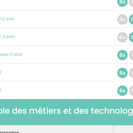
Ba
é (2 ans)
Ba
é (3 ans)
Ba
ques (3 ans)
Ba
)
Ba
)
Ba
ole des métiers et des technolog
nstruction