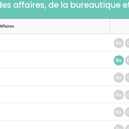
des affaires, de la bureautique et
Affaires
Ba
Ba
Ba
Ba
Ba