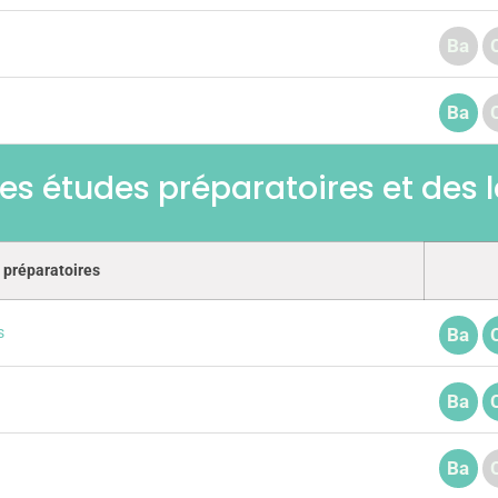
Ba
Ba
es études préparatoires et des
 préparatoires
s
Ba
Ba
Ba