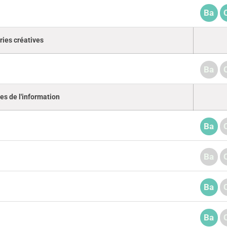
Ba
ries créatives
Ba
es de l'information
Ba
Ba
Ba
Ba