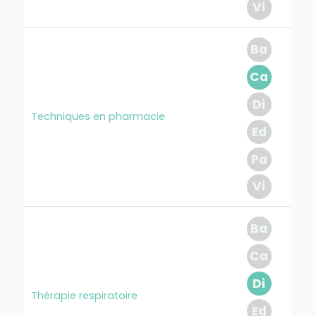
Vi
Ba
Ca
Di
Techniques en pharmacie
Ed
Pa
Vi
Ba
Ca
Di
Thérapie respiratoire
Ed