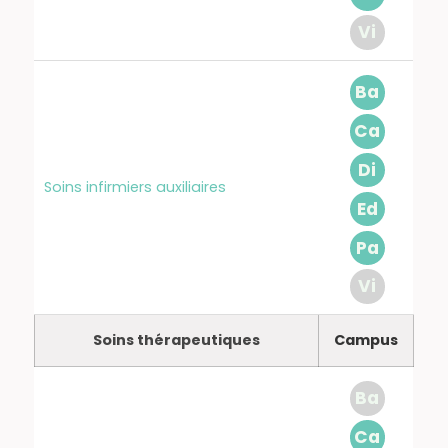
Vi
Ba
Ca
Di
Soins infirmiers auxiliaires
Ed
Pa
Vi
Soins thérapeutiques
Campus
Ba
Ca