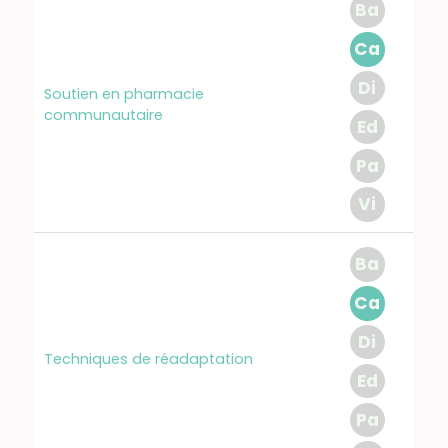
Ba
Ca
Di
Soutien en pharmacie
communautaire
Ed
Pa
Vi
Ba
Ca
Di
Techniques de réadaptation
Ed
Pa