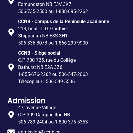
Edmundston NB E3V 3K7
506-735-2500 ou 1-888-695-2262
CCNB - Campus de la Péninsule acadienne
218, boul. J.-D.-Gauthier
Shippagan NB E8S 3H1
506-336-3073 ou 1-866-299-9900
CCNB - Siège social
C.P. 700 725, rue du Collège
Bathurst NB E2A 3Z6
1-855-676-2262 ou 506-547-2063
Télécopieur : 506-549-5536
Admission
47, avenue Village
C.P. 309 Campbellton NB
506-789-2404 ou 1-800-376-5353
admission@ccnb.ca