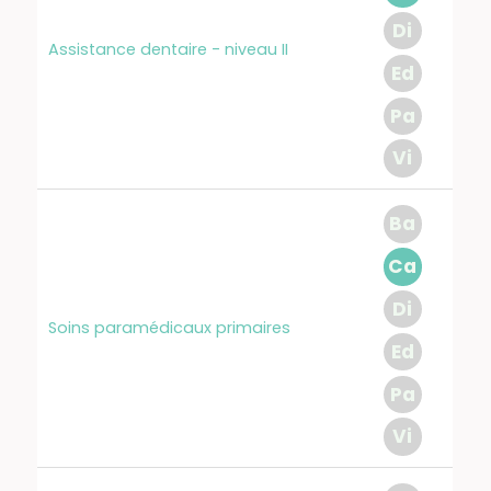
Di
Assistance dentaire - niveau II
Ed
Pa
Vi
Ba
Ca
Di
Soins paramédicaux primaires
Ed
Pa
Vi