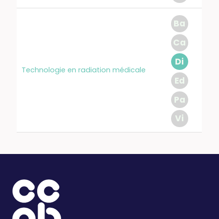
Ba
Ca
Di
Technologie en radiation médicale
Ed
Pa
Vi