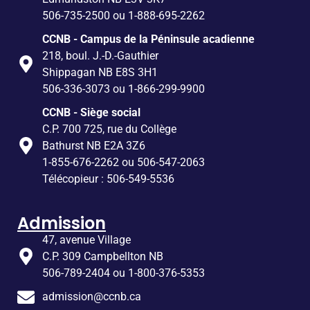
506-735-2500 ou 1-888-695-2262
CCNB - Campus de la Péninsule acadienne
218, boul. J.-D.-Gauthier
Shippagan NB E8S 3H1
506-336-3073 ou 1-866-299-9900
CCNB - Siège social
C.P. 700 725, rue du Collège
Bathurst NB E2A 3Z6
1-855-676-2262 ou 506-547-2063
Télécopieur : 506-549-5536
Admission
47, avenue Village
C.P. 309 Campbellton NB
506-789-2404 ou 1-800-376-5353
admission@ccnb.ca