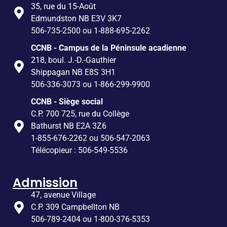
35, rue du 15-Août
Edmundston NB E3V 3K7
506-735-2500 ou 1-888-695-2262
CCNB - Campus de la Péninsule acadienne
218, boul. J.-D.-Gauthier
Shippagan NB E8S 3H1
506-336-3073 ou 1-866-299-9900
CCNB - Siège social
C.P. 700 725, rue du Collège
Bathurst NB E2A 3Z6
1-855-676-2262 ou 506-547-2063
Télécopieur : 506-549-5536
Admission
47, avenue Village
C.P. 309 Campbellton NB
506-789-2404 ou 1-800-376-5353