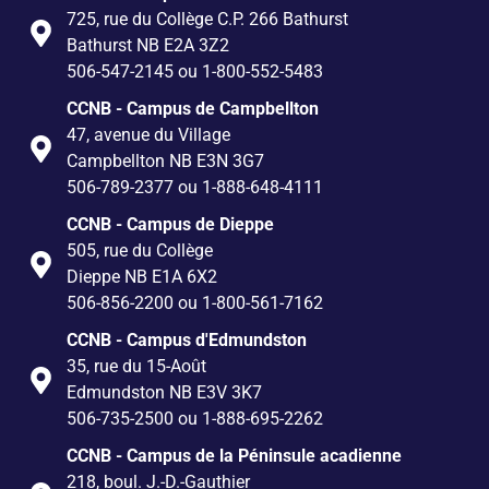
725, rue du Collège C.P. 266 Bathurst
Bathurst NB E2A 3Z2
506-547-2145 ou 1-800-552-5483
CCNB - Campus de Campbellton
47, avenue du Village
Campbellton NB E3N 3G7
506-789-2377 ou 1-888-648-4111
CCNB - Campus de Dieppe
505, rue du Collège
Dieppe NB E1A 6X2
506-856-2200 ou 1-800-561-7162
CCNB - Campus d'Edmundston
35, rue du 15-Août
Edmundston NB E3V 3K7
506-735-2500 ou 1-888-695-2262
CCNB - Campus de la Péninsule acadienne
218, boul. J.-D.-Gauthier