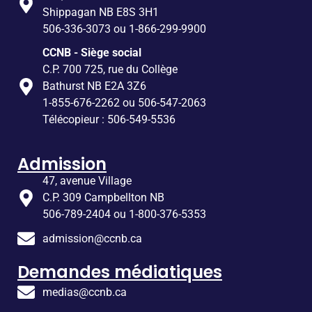
Shippagan NB E8S 3H1
506-336-3073 ou 1-866-299-9900
CCNB - Siège social
C.P. 700 725, rue du Collège
Bathurst NB E2A 3Z6
1-855-676-2262 ou 506-547-2063
Télécopieur : 506-549-5536
Admission
47, avenue Village
C.P. 309 Campbellton NB
506-789-2404 ou 1-800-376-5353
admission@ccnb.ca
Demandes médiatiques
medias@ccnb.ca