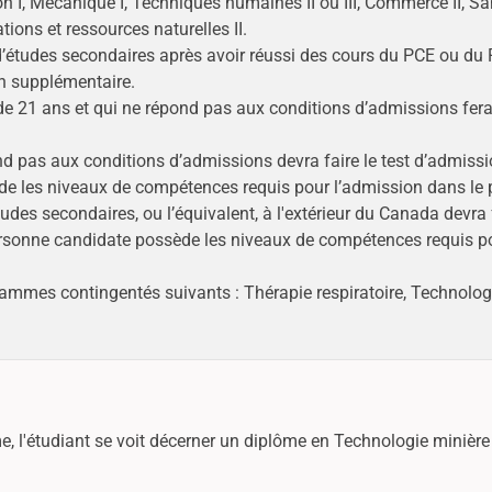
n I, Mécanique I, Techniques humaines II ou III, Commerce II, Sa
ations et ressources naturelles II.
d’études secondaires après avoir réussi des cours du PCE ou du
on supplémentaire.
 21 ans et qui ne répond pas aux conditions d’admissions fera 
d pas aux conditions d’admissions devra faire le test d’admiss
ède les niveaux de compétences requis pour l’admission dans 
es secondaires, ou l’équivalent, à l'extérieur du Canada devra f
ersonne candidate possède les niveaux de compétences requis po
ammes contingentés suivants : Thérapie respiratoire, Technologi
e, l'étudiant se voit décerner un diplôme en Technologie minière 