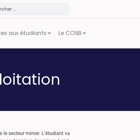
ces aux étudiants
Le CCNB
oitation
 le secteur minier. L’étudiant va