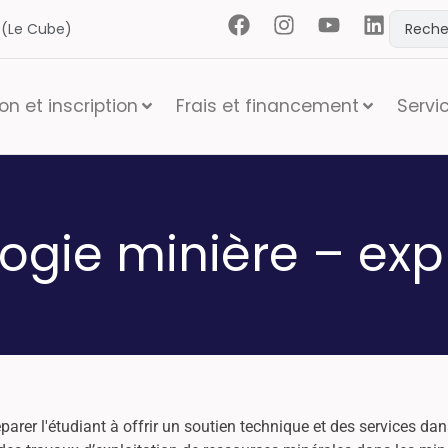
t (Le Cube)
n et inscription
Frais et financement
Servi
ogie minière – expl
rer l'étudiant à offrir un soutien technique et des services dans