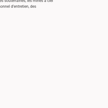
es souterraines, les mines à ciel
sonnel d’entretien, des