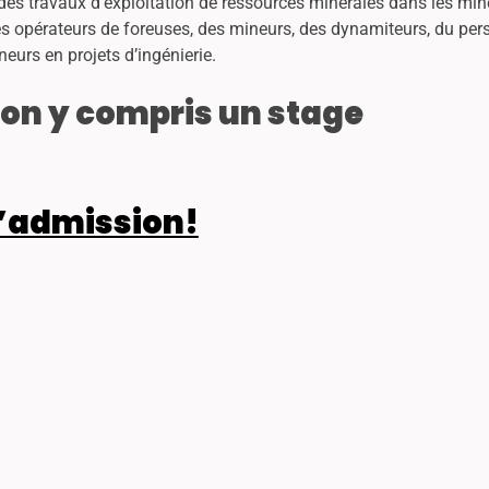
ce des travaux d’exploitation de ressources minérales dans les min
c des opérateurs de foreuses, des mineurs, des dynamiteurs, du per
eurs en projets d’ingénierie.
on y compris un stage
’admission!