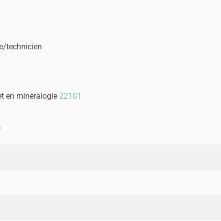
ue/technicien
et en minéralogie
22101
e