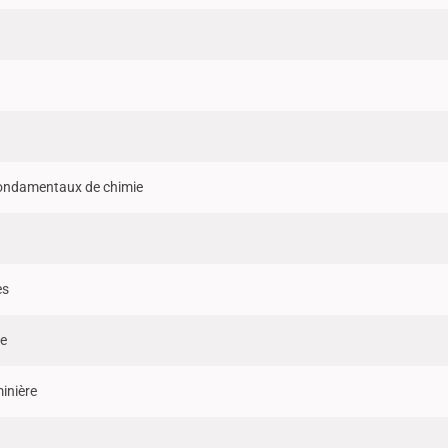
fondamentaux de chimie
es
ue
inière