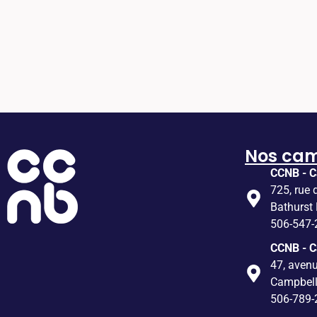
Nos ca
CCNB - C
725, rue 
Bathurst
506-547-
CCNB - 
47, avenu
Campbel
506-789-