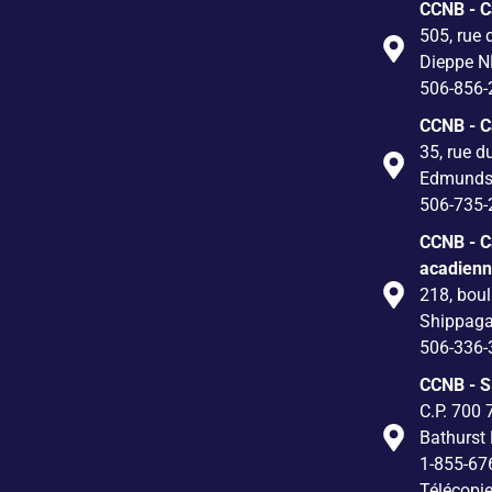
CCNB - 
505, rue 
Dieppe N
506-856-
CCNB - 
35, rue d
Edmunds
506-735-
CCNB - C
acadien
218, boul
Shippag
506-336-
CCNB - S
C.P. 700 
Bathurst
1-855-67
Télécopi