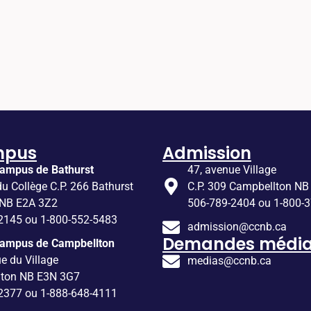
mpus
Admission
ampus de Bathurst
47, avenue Village
du Collège C.P. 266 Bathurst
C.P. 309 Campbellton NB
 NB E2A 3Z2
506-789-2404 ou 1-800-
2145 ou 1-800-552-5483
admission@ccnb.ca
Demandes média
Campus de Campbellton
e du Village
medias@ccnb.ca
lton NB E3N 3G7
2377 ou 1-888-648-4111