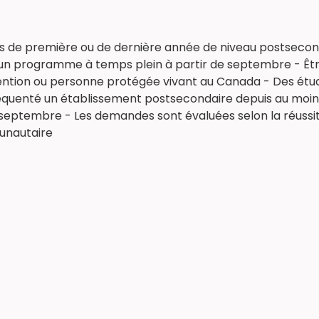
ts de première ou de dernière année de niveau postsecon
e à un programme à temps plein à partir de septembre - Êt
ention ou personne protégée vivant au Canada - Des étud
réquenté un établissement postsecondaire depuis au moins 
eptembre - Les demandes sont évaluées selon la réussite
munautaire