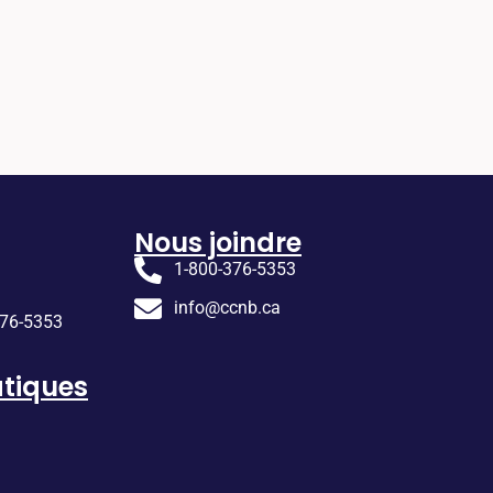
Nous joindre
1-800-376-5353
info@ccnb.ca
376-5353
tiques