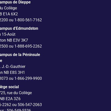
Campus de Dieppe
du Collège
B E1A 6X2
2200 ou 1-800-561-7162
Campus d'Edmundston
u 15-Août
ton NB E3V 3K7
2500 ou 1-888-695-2262
ampus de la Péninsule
ne
. J.-D.-Gauthier
an NB E8S 3H1
3073 ou 1-866-299-9900
iège social
725, rue du Collège
 NB E2A 3Z6
6-2262 ou 506-547-2063
eur : 506-549-5536