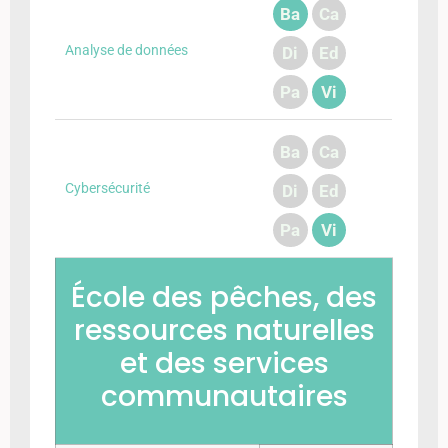
Ba
Ca
Analyse de données
Di
Ed
Pa
Vi
Ba
Ca
Cybersécurité
Di
Ed
Pa
Vi
École des pêches, des
ressources naturelles
et des services
communautaires