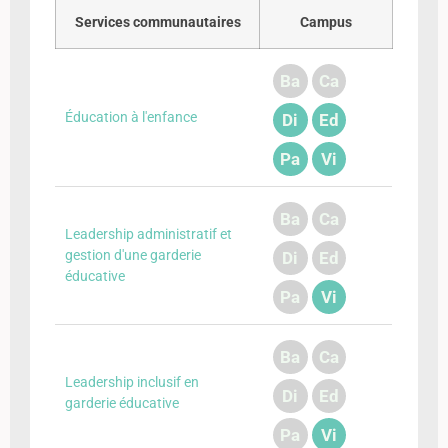
Services communautaires
Campus
Ba
Ca
Éducation à l'enfance
Di
Ed
Pa
Vi
Ba
Ca
Leadership administratif et
gestion d'une garderie
Di
Ed
éducative
Pa
Vi
Ba
Ca
Leadership inclusif en
Di
Ed
garderie éducative
Pa
Vi