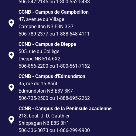
506-547-2145 ou 1-800-552-5483
CCNB - Campus de Campbellton
47, avenue du Village
Campbellton NB E3N 3G7
506-789-2377 ou 1-888-648-4111
CCNB - Campus de Dieppe
505, rue du Collège
Dieppe NB E1A 6X2
506-856-2200 ou 1-800-561-7162
CCNB - Campus d'Edmundston
35, rue du 15-Août
Edmundston NB E3V 3K7
506-735-2500 ou 1-888-695-2262
CCNB - Campus de la Péninsule acadienne
218, boul. J.-D.-Gauthier
Shippagan NB E8S 3H1
506-336-3073 ou 1-866-299-9900