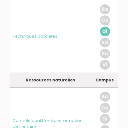
Ba
Ca
Di
Techniques policières
Ed
Pa
Vi
Ressources naturelles
Campus
Ba
Ca
Di
Contrôle qualité - transformation
alimentaire