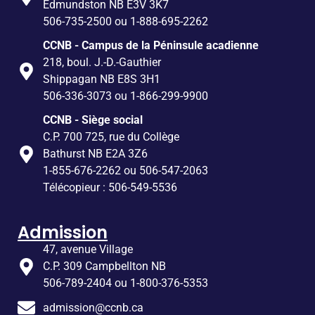
Edmundston NB E3V 3K7
506-735-2500 ou 1-888-695-2262
CCNB - Campus de la Péninsule acadienne
218, boul. J.-D.-Gauthier
Shippagan NB E8S 3H1
506-336-3073 ou 1-866-299-9900
CCNB - Siège social
C.P. 700 725, rue du Collège
Bathurst NB E2A 3Z6
1-855-676-2262 ou 506-547-2063
Télécopieur : 506-549-5536
Admission
47, avenue Village
C.P. 309 Campbellton NB
506-789-2404 ou 1-800-376-5353
admission@ccnb.ca