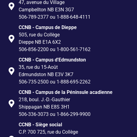
47, avenue du Village
Campbellton NB E3N 3G7
506-789-2377 ou 1-888-648-4111
CCNB - Campus de Dieppe
505, rue du Collège
Dieppe NB E1A 6X2
506-856-2200 ou 1-800-561-7162
CCNB - Campus d'Edmundston
35, rue du 15-Août
Edmundston NB E3V 3K7
506-735-2500 ou 1-888-695-2262
CCNB - Campus de la Péninsule acadienne
218, boul. J.-D.-Gauthier
Shippagan NB E8S 3H1
506-336-3073 ou 1-866-299-9900
CCNB - Siège social
C.P. 700 725, rue du Collège