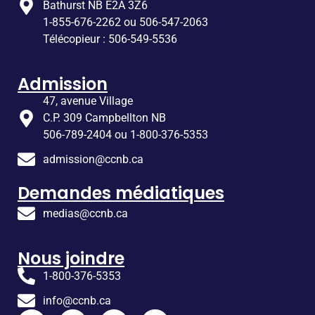
Bathurst NB E2A 3Z6
1-855-676-2262 ou 506-547-2063
Télécopieur : 506-549-5536
Admission
47, avenue Village
C.P. 309 Campbellton NB
506-789-2404 ou 1-800-376-5353
admission@ccnb.ca
Demandes médiatiques
medias@ccnb.ca
Nous joindre
1-800-376-5353
info@ccnb.ca