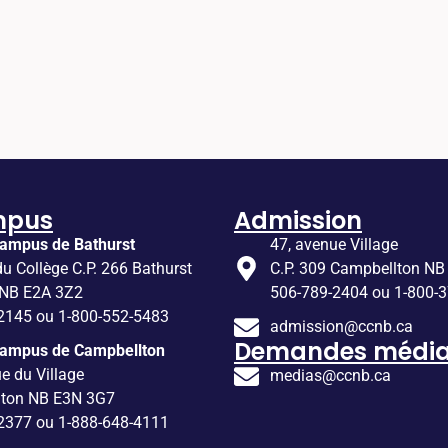
mpus
Admission
ampus de Bathurst
47, avenue Village
du Collège C.P. 266 Bathurst
C.P. 309 Campbellton NB
 NB E2A 3Z2
506-789-2404 ou 1-800-
2145 ou 1-800-552-5483
admission@ccnb.ca
Demandes média
Campus de Campbellton
e du Village
medias@ccnb.ca
lton NB E3N 3G7
2377 ou 1-888-648-4111