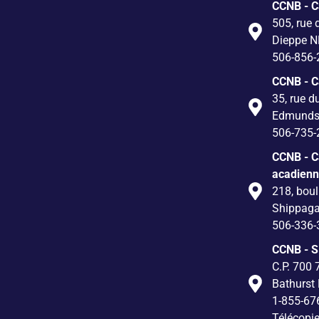
CCNB - 
505, rue 
Dieppe N
506-856-
CCNB - 
35, rue d
Edmunds
506-735-
CCNB - C
acadien
218, boul
Shippag
506-336-
CCNB - S
C.P. 700 
Bathurst
1-855-67
Télécopi