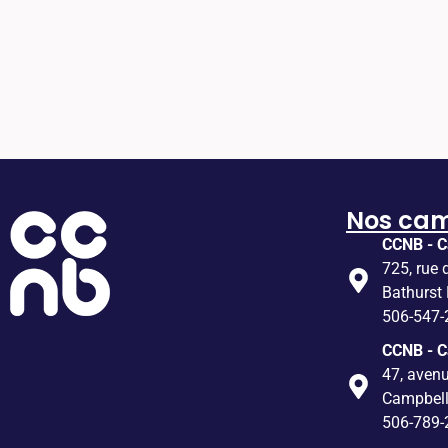
Nos ca
CCNB - C
725, rue 
Bathurst
506-547-
CCNB - 
47, avenu
Campbel
506-789-