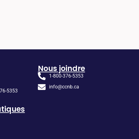
Nous joindre
1-800-376-5353
info@ccnb.ca
376-5353
tiques