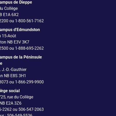
Campus de Dieppe
du Collège
B E1A 6X2
2200 ou 1-800-561-7162
Campus d'Edmundston
u 15-Août
ton NB E3V 3K7
2500 ou 1-888-695-2262
ampus de la Péninsule
ne
. J.-D.-Gauthier
an NB E8S 3H1
3073 ou 1-866-299-9900
iège social
725, rue du Collège
 NB E2A 3Z6
6-2262 ou 506-547-2063
eur : 506-549-5536