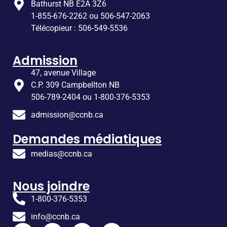
Bathurst NB E2A 3Z6
1-855-676-2262 ou 506-547-2063
Télécopieur : 506-549-5536
Admission
47, avenue Village
C.P. 309 Campbellton NB
506-789-2404 ou 1-800-376-5353
admission@ccnb.ca
Demandes médiatiques
medias@ccnb.ca
Nous joindre
1-800-376-5353
info@ccnb.ca