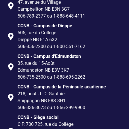
47, avenue du Village
Campbellton NB E3N 3G7
506-789-2377 ou 1-888-648-4111
CCNB - Campus de Dieppe
505, rue du Collège
Dieppe NB E1A 6X2
506-856-2200 ou 1-800-561-7162
CCNB - Campus d'Edmundston
35, rue du 15-Août
Edmundston NB E3V 3K7
506-735-2500 ou 1-888-695-2262
CCNB - Campus de la Péninsule acadienne
218, boul. J.-D.-Gauthier
Shippagan NB E8S 3H1
506-336-3073 ou 1-866-299-9900
CCNB - Siège social
C.P. 700 725, rue du Collège