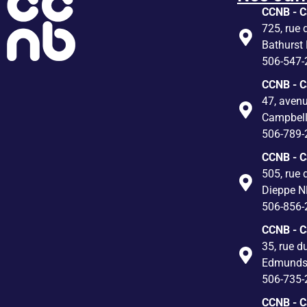
CCNB - C
725, rue 
Bathurst
506-547-
CCNB - 
47, avenu
Campbel
506-789-
CCNB - 
505, rue 
Dieppe N
506-856-
CCNB - 
35, rue d
Edmunds
506-735-
CCNB - C