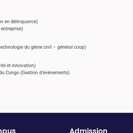
on en délinquance)
entreprise)
chnologie du génie civil – général coop)
té et innovation)
u Congo (Gestion d’évènements)
mpus
Admission