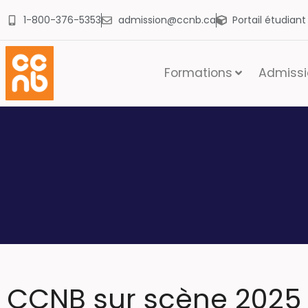
1-800-376-5353
admission@ccnb.ca
Portail étudian
Formations
Admissio
CCNB sur scène 2025 d