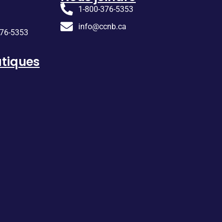
1-800-376-5353
info@ccnb.ca
376-5353
tiques