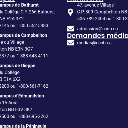
ampus de Bathurst
47, avenue Village
du Collège C.P. 266 Bathurst
C.P. 309 Campbellton NB
 NB E2A 3Z2
506-789-2404 ou 1-800-
2145 ou 1-800-552-5483
admission@ccnb.ca
Demandes média
Campus de Campbellton
e du Village
medias@ccnb.ca
lton NB E3N 3G7
2377 ou 1-888-648-4111
Campus de Dieppe
du Collège
B E1A 6X2
2200 ou 1-800-561-7162
Campus d'Edmundston
u 15-Août
ton NB E3V 3K7
2500 ou 1-888-695-2262
ampus de la Péninsule