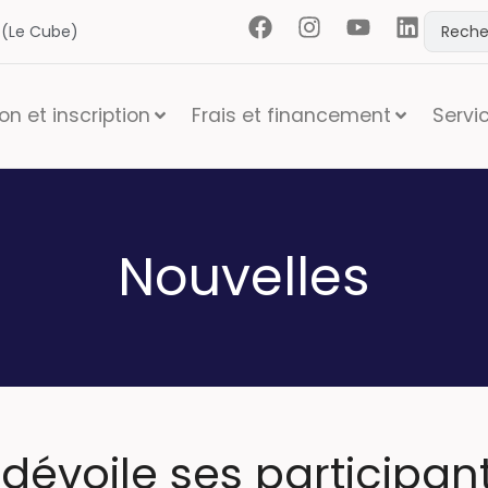
t (Le Cube)
n et inscription
Frais et financement
Servi
Nouvelles
évoile ses participant