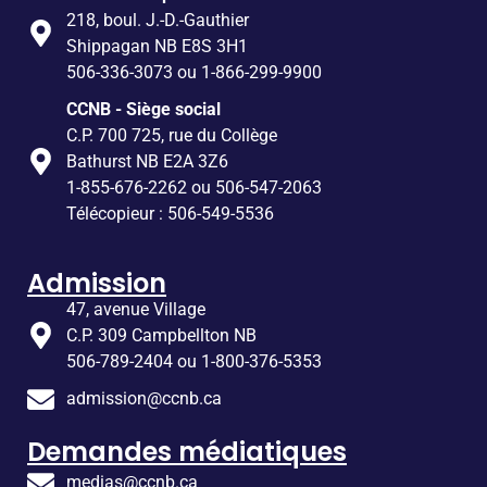
218, boul. J.-D.-Gauthier
Shippagan NB E8S 3H1
506-336-3073 ou 1-866-299-9900
CCNB - Siège social
C.P. 700 725, rue du Collège
Bathurst NB E2A 3Z6
1-855-676-2262 ou 506-547-2063
Télécopieur : 506-549-5536
Admission
47, avenue Village
C.P. 309 Campbellton NB
506-789-2404 ou 1-800-376-5353
admission@ccnb.ca
Demandes médiatiques
medias@ccnb.ca