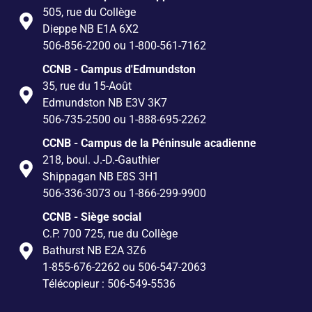
505, rue du Collège
Dieppe NB E1A 6X2
506-856-2200 ou 1-800-561-7162
CCNB - Campus d'Edmundston
35, rue du 15-Août
Edmundston NB E3V 3K7
506-735-2500 ou 1-888-695-2262
CCNB - Campus de la Péninsule acadienne
218, boul. J.-D.-Gauthier
Shippagan NB E8S 3H1
506-336-3073 ou 1-866-299-9900
CCNB - Siège social
C.P. 700 725, rue du Collège
Bathurst NB E2A 3Z6
1-855-676-2262 ou 506-547-2063
Télécopieur : 506-549-5536