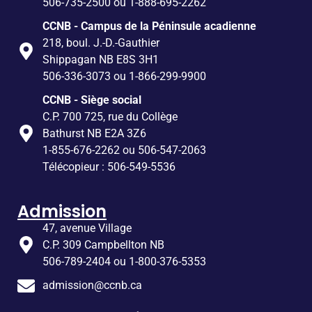
506-735-2500 ou 1-888-695-2262
CCNB - Campus de la Péninsule acadienne
218, boul. J.-D.-Gauthier
Shippagan NB E8S 3H1
506-336-3073 ou 1-866-299-9900
CCNB - Siège social
C.P. 700 725, rue du Collège
Bathurst NB E2A 3Z6
1-855-676-2262 ou 506-547-2063
Télécopieur : 506-549-5536
Admission
47, avenue Village
C.P. 309 Campbellton NB
506-789-2404 ou 1-800-376-5353
admission@ccnb.ca