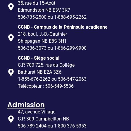
35, rue du 15-Août
Edmundston NB E3V 3K7
506-735-2500 ou 1-888-695-2262
CCNB - Campus de la Péninsule acadienne
218, boul. J.-D.-Gauthier
Shippagan NB E8S 3H1
506-336-3073 ou 1-866-299-9900
CCNB - Siège social
C.P. 700 725, rue du Collège
Bathurst NB E2A 3Z6
1-855-676-2262 ou 506-547-2063
Télécopieur : 506-549-5536
Admission
47, avenue Village
C.P. 309 Campbellton NB
506-789-2404 ou 1-800-376-5353