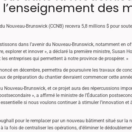
r l’enseignement des m
u Nouveau-Brunswick (CCNB) recevra 5,8 millions $ pour souten
stissons dans l’avenir du Nouveau-Brunswick, notamment en of
dre, explorer et innover », a déclaré la première ministre, Susan 
les entreprises qui permettent à notre province de prospérer. »
noncé en décembre, permettra de poursuivre les travaux de conce
avaux de préparation du chantier devraient commencer cette année
 Nouveau-Brunswick, et ce projet aura des répercussions importa
 postsecondaire », a affirmé le ministre de l’Éducation postsecon
essentielle si nous voulons continuer à stimuler l’innovation et
ughall pour le remplacer par un nouveau bâtiment situé sur la ru
à la fois de centraliser les opérations, d’éliminer le dédoublemen