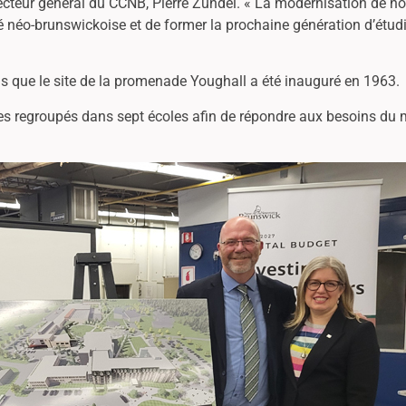
recteur général du CCNB, Pierre Zundel. « La modernisation de 
é néo-brunswickoise et de former la prochaine génération d’étudi
»
dis que le site de la promenade Youghall a été inauguré en 1963.
regroupés dans sept écoles afin de répondre aux besoins du ma