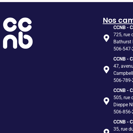
Nos ca
CCNB - C
725, rue 
Bathurst
506-547-
CCNB - 
47, avenu
Campbel
506-789-
CCNB - 
505, rue 
Dieppe N
506-856-
CCNB - 
35, rue d