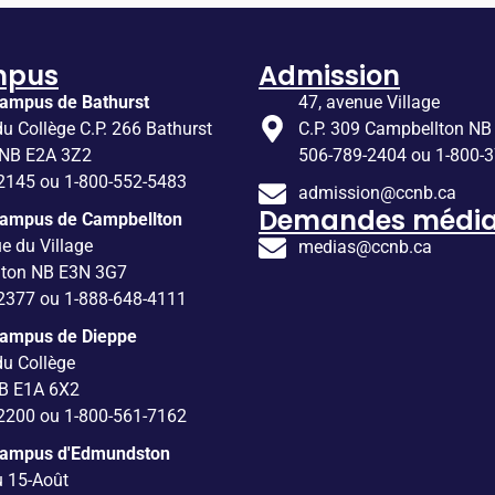
mpus
Admission
ampus de Bathurst
47, avenue Village
du Collège C.P. 266 Bathurst
C.P. 309 Campbellton NB
 NB E2A 3Z2
506-789-2404 ou 1-800-
2145 ou 1-800-552-5483
admission@ccnb.ca
Demandes média
Campus de Campbellton
e du Village
medias@ccnb.ca
lton NB E3N 3G7
2377 ou 1-888-648-4111
Campus de Dieppe
du Collège
B E1A 6X2
2200 ou 1-800-561-7162
Campus d'Edmundston
u 15-Août