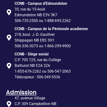
CCNB - Campus d'Edmundston
35, rue du 15-Août
Edmundston NB E3V 3K7
506-735-2500 ou 1-888-695-2262
CCNB - Campus de la Péninsule acadienne
218, boul. J.-D.-Gauthier
Shippagan NB E8S 3H1
506-336-3073 ou 1-866-299-9900
CCNB - Siège social
C.P. 700 725, rue du Collège
Bathurst NB E2A 3Z6
1-855-676-2262 ou 506-547-2063
Télécopieur : 506-549-5536
Admission
47, avenue Village
C.P. 309 Campbellton NB