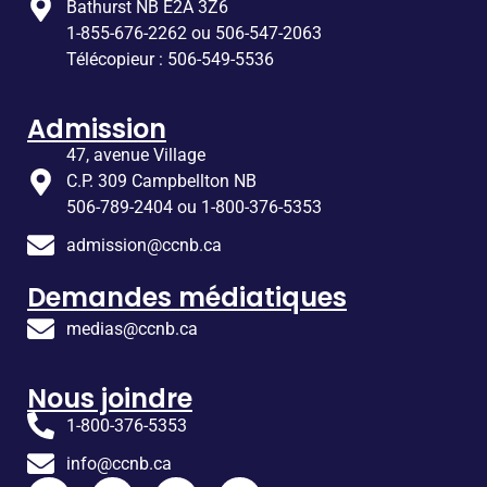
Bathurst NB E2A 3Z6
1-855-676-2262 ou 506-547-2063
Télécopieur : 506-549-5536
Admission
47, avenue Village
C.P. 309 Campbellton NB
506-789-2404 ou 1-800-376-5353
admission@ccnb.ca
Demandes médiatiques
medias@ccnb.ca
Nous joindre
1-800-376-5353
info@ccnb.ca