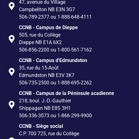
47, avenue du Village
Campbellton NB E3N 3G7
506-789-2377 ou 1-888-648-4111
CCNB - Campus de Dieppe
505, rue du Collège
Dieppe NB E1A 6X2
506-856-2200 ou 1-800-561-7162
CCNB - Campus d'Edmundston
35, rue du 15-Août
Edmundston NB E3V 3K7
506-735-2500 ou 1-888-695-2262
CCNB - Campus de la Péninsule acadienne
218, boul. J.-D.-Gauthier
Shippagan NB E8S 3H1
506-336-3073 ou 1-866-299-9900
CCNB - Siège social
C.P. 700 725, rue du Collège