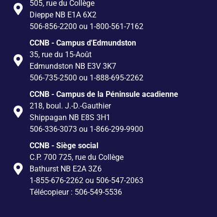
505, rue du Collège
Dieppe NB E1A 6X2
506-856-2200 ou 1-800-561-7162
CCNB - Campus d'Edmundston
35, rue du 15-Août
Edmundston NB E3V 3K7
506-735-2500 ou 1-888-695-2262
CCNB - Campus de la Péninsule acadienne
218, boul. J.-D.-Gauthier
Shippagan NB E8S 3H1
506-336-3073 ou 1-866-299-9900
CCNB - Siège social
C.P. 700 725, rue du Collège
Bathurst NB E2A 3Z6
1-855-676-2262 ou 506-547-2063
Télécopieur : 506-549-5536