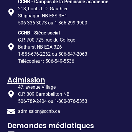
CCNB - Campus de la Péninsule acadienne
218, boul. J.-D.-Gauthier
Shippagan NB E8S 3H1
506-336-3073 ou 1-866-299-9900
CCNB - Siège social
C.P. 700 725, rue du Collège
Bathurst NB E2A 3Z6
1-855-676-2262 ou 506-547-2063
Télécopieur : 506-549-5536
Admission
47, avenue Village
C.P. 309 Campbellton NB
506-789-2404 ou 1-800-376-5353
admission@ccnb.ca
Demandes médiatiques