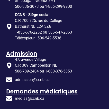
Shippagan NB E8S 3H1
506-336-3073 ou 1-866-299-9900
CCNB - Siège social
C.P. 700 725, rue du Collège
Bathurst NB E2A 3Z6
1-855-676-2262 ou 506-547-2063
Télécopieur : 506-549-5536
Admission
47, avenue Village
C.P. 309 Campbellton NB
506-789-2404 ou 1-800-376-5353
admission@ccnb.ca
Demandes médiatiques
medias@ccnb.ca