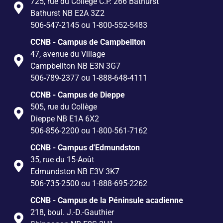
725, rue du Collège C.P. 266 Bathurst
Bathurst NB E2A 3Z2
506-547-2145 ou 1-800-552-5483
CCNB - Campus de Campbellton
47, avenue du Village
Campbellton NB E3N 3G7
506-789-2377 ou 1-888-648-4111
CCNB - Campus de Dieppe
505, rue du Collège
Dieppe NB E1A 6X2
506-856-2200 ou 1-800-561-7162
CCNB - Campus d'Edmundston
35, rue du 15-Août
Edmundston NB E3V 3K7
506-735-2500 ou 1-888-695-2262
CCNB - Campus de la Péninsule acadienne
218, boul. J.-D.-Gauthier