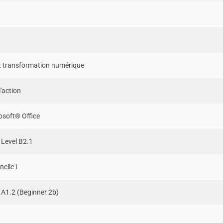
et transformation numérique
l'action
rosoft® Office
 Level B2.1
elle I
 A1.2 (Beginner 2b)