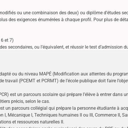
s modifiés ou une combinaison des deux) ou diplôme d’études s
us des exigences énumérées à chaque profil. Pour plus de détails 
6 et 7)
s secondaires, ou l’équivalent, et réussir le test d’admission du
 adapté ou du niveau MAPÉ (Modification aux attentes du progr
travail (PCEMT et PCRMT) de l’école publique doit faire l’obje
R) est un parcours scolaire qui prépare l’élève à entrer dans 
ers précis, selon le cas.
 un parcours collégial qui prépare la personne étudiante à ac
n I, Mécanique I, Techniques humaines II ou III, Commerce II, Sa
ations et ressources naturelles II.