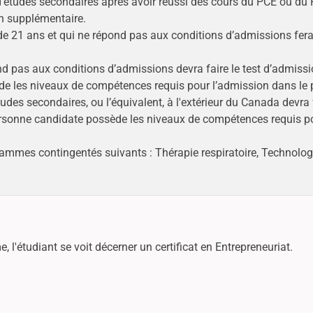
d’études secondaires après avoir réussi des cours du PCE ou du
on supplémentaire.
 21 ans et qui ne répond pas aux conditions d’admissions fera 
d pas aux conditions d’admissions devra faire le test d’admiss
ède les niveaux de compétences requis pour l’admission dans 
es secondaires, ou l’équivalent, à l'extérieur du Canada devra f
ersonne candidate possède les niveaux de compétences requis po
ammes contingentés suivants : Thérapie respiratoire, Technologi
, l'étudiant se voit décerner un certificat en Entrepreneuriat.