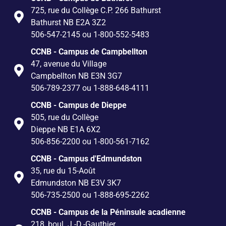
725, rue du Collège C.P. 266 Bathurst
Bathurst NB E2A 3Z2
506-547-2145 ou 1-800-552-5483
CCNB - Campus de Campbellton
47, avenue du Village
Campbellton NB E3N 3G7
506-789-2377 ou 1-888-648-4111
CCNB - Campus de Dieppe
505, rue du Collège
Dieppe NB E1A 6X2
506-856-2200 ou 1-800-561-7162
CCNB - Campus d'Edmundston
35, rue du 15-Août
Edmundston NB E3V 3K7
506-735-2500 ou 1-888-695-2262
CCNB - Campus de la Péninsule acadienne
218, boul. J.-D.-Gauthier