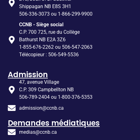
Shippagan NB E8S 3H1
506-336-3073 ou 1-866-299-9900
CCNB - Siège social
C.P. 700 725, rue du Collège
Bathurst NB E2A 3Z6
1-855-676-2262 ou 506-547-2063
Télécopieur : 506-549-5536
Admission
47, avenue Village
C.P. 309 Campbellton NB
506-789-2404 ou 1-800-376-5353
admission@ccnb.ca
Demandes médiatiques
medias@ccnb.ca