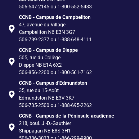
506-547-2145 ou 1-800-552-5483
CCNB - Campus de Campbellton
47, avenue du Village
Campbellton NB E3N 3G7
506-789-2377 ou 1-888-648-4111
CCNB - Campus de Dieppe
505, rue du Collège
Dieppe NB E1A 6X2
506-856-2200 ou 1-800-561-7162
CCNB - Campus d'Edmundston
35, rue du 15-Août
Edmundston NB E3V 3K7
506-735-2500 ou 1-888-695-2262
CCNB - Campus de la Péninsule acadienne
218, boul. J.-D.-Gauthier
Shippagan NB E8S 3H1
506-336-3073 ou 1-866-299-9900