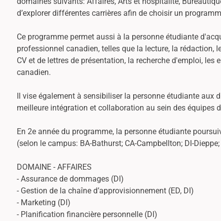
domaines suivants: Affaires, Arts et hospitalité, Bureautiq
d’explorer différentes carrières afin de choisir un program
Ce programme permet aussi à la personne étudiante d'acqué
professionnel canadien, telles que la lecture, la rédaction, 
CV et de lettres de présentation, la recherche d'emploi, le
canadien.
Il vise également à sensibiliser la personne étudiante aux dif
meilleure intégration et collaboration au sein des équipes de
En 2e année du programme, la personne étudiante poursuivra
(selon le campus: BA-Bathurst; CA-Campbellton; DI-Diepp
DOMAINE - AFFAIRES
- Assurance de dommages (DI)
- Gestion de la chaîne d’approvisionnement (ED, DI)
- Marketing (DI)
- Planification financière personnelle (DI)