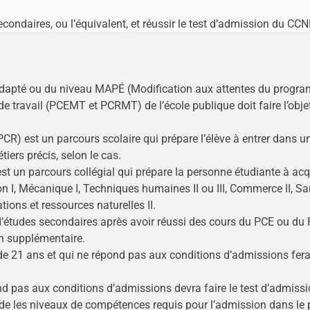
ndaires, ou l’équivalent, et réussir le test d’admission du CCNB
 adapté ou du niveau MAPÉ (Modification aux attentes du progr
travail (PCEMT et PCRMT) de l’école publique doit faire l’obje
R) est un parcours scolaire qui prépare l’élève à entrer dans 
ers précis, selon le cas.
 un parcours collégial qui prépare la personne étudiante à ac
n I, Mécanique I, Techniques humaines II ou III, Commerce II, Sa
ations et ressources naturelles II.
d’études secondaires après avoir réussi des cours du PCE ou du
on supplémentaire.
 21 ans et qui ne répond pas aux conditions d’admissions fera 
d pas aux conditions d’admissions devra faire le test d’admiss
ède les niveaux de compétences requis pour l’admission dans 