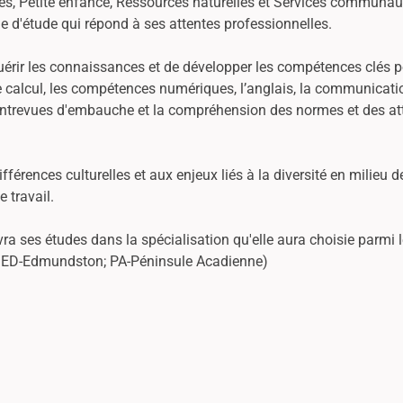
ues, Petite enfance, Ressources naturelles et Services communaut
me d'étude qui répond à ses attentes professionnelles.
rir les connaissances et de développer les compétences clés po
le calcul, les compétences numériques, l’anglais, la communication
s entrevues d'embauche et la compréhension des normes et des att
férences culturelles et aux enjeux liés à la diversité en milieu de
 travail.
 ses études dans la spécialisation qu'elle aura choisie parmi l
e; ED-Edmundston; PA-Péninsule Acadienne)