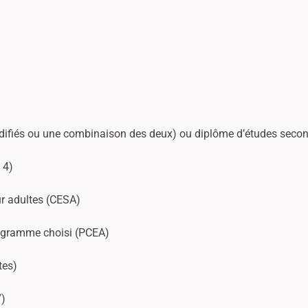
odifiés ou une combinaison des deux) ou diplôme d’études secon
 4)
r adultes (CESA)
programme choisi (PCEA)
tes)
7)