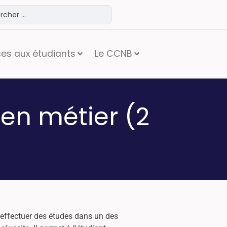
ces aux étudiants
Le CCNB
 en métier (2
r effectuer des études dans un des