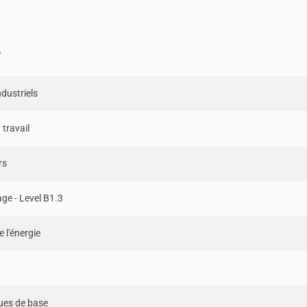
e
ndustriels
 travail
rs
ge - Level B1.3
e l'énergie
)
es de base