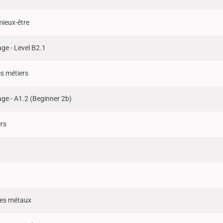
mieux-être
ge - Level B2.1
s métiers
ge - A1.2 (Beginner 2b)
ers
)
 des métaux