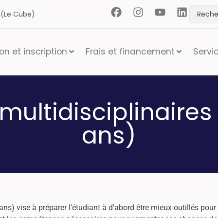
t (Le Cube)
n et inscription
Frais et financement
Servi
ultidisciplinaires
ans)
ns) vise à préparer l'étudiant à d'abord être mieux outillés pou