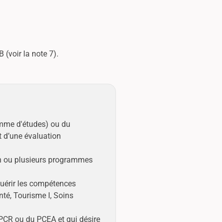
 (voir la note 7).
amme d'études) ou du
t d’une évaluation
un ou plusieurs programmes
quérir les compétences
nté, Tourisme I, Soins
 PCR ou du PCEA et qui désire