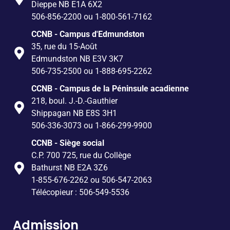
Dieppe NB E1A 6X2
506-856-2200 ou 1-800-561-7162
CCNB - Campus d'Edmundston
35, rue du 15-Août
Edmundston NB E3V 3K7
506-735-2500 ou 1-888-695-2262
CCNB - Campus de la Péninsule acadienne
218, boul. J.-D.-Gauthier
Shippagan NB E8S 3H1
506-336-3073 ou 1-866-299-9900
CCNB - Siège social
C.P. 700 725, rue du Collège
Bathurst NB E2A 3Z6
1-855-676-2262 ou 506-547-2063
Télécopieur : 506-549-5536
Admission