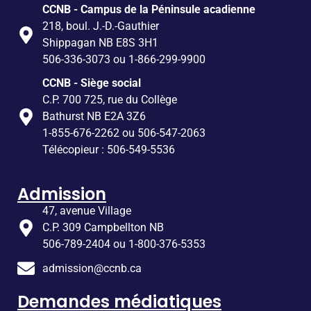
CCNB - Campus de la Péninsule acadienne
218, boul. J.-D.-Gauthier
Shippagan NB E8S 3H1
506-336-3073 ou 1-866-299-9900
CCNB - Siège social
C.P. 700 725, rue du Collège
Bathurst NB E2A 3Z6
1-855-676-2262 ou 506-547-2063
Télécopieur : 506-549-5536
Admission
47, avenue Village
C.P. 309 Campbellton NB
506-789-2404 ou 1-800-376-5353
admission@ccnb.ca
Demandes médiatiques