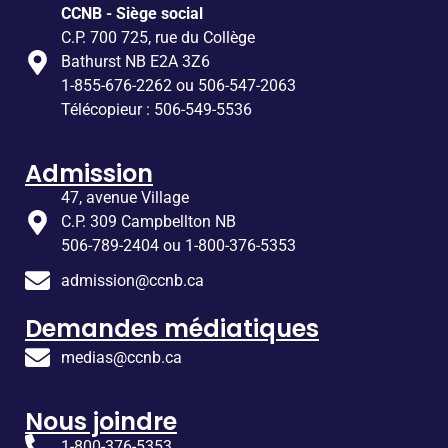
CCNB - Siège social
C.P. 700 725, rue du Collège
Bathurst NB E2A 3Z6
1-855-676-2262 ou 506-547-2063
Télécopieur : 506-549-5536
Admission
47, avenue Village
C.P. 309 Campbellton NB
506-789-2404 ou 1-800-376-5353
admission@ccnb.ca
Demandes médiatiques
medias@ccnb.ca
Nous joindre
1-800-376-5353