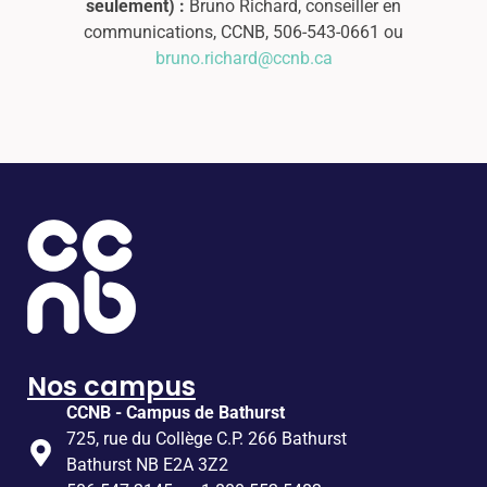
seulement) :
Bruno Richard, conseiller en
communications, CCNB, 506-543-0661 ou
bruno.richard@ccnb.ca
Nos campus
CCNB - Campus de Bathurst
725, rue du Collège C.P. 266 Bathurst
Bathurst NB E2A 3Z2