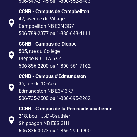
506-547-2145 ou 1-800-552-5483
CCNB - Campus de Campbellton
47, avenue du Village
Campbellton NB E3N 3G7
506-789-2377 ou 1-888-648-4111
CCNB - Campus de Dieppe
505, rue du Collège
Dieppe NB E1A 6X2
506-856-2200 ou 1-800-561-7162
CCNB - Campus d'Edmundston
35, rue du 15-Août
Edmundston NB E3V 3K7
506-735-2500 ou 1-888-695-2262
CCNB - Campus de la Péninsule acadienne
218, boul. J.-D.-Gauthier
Shippagan NB E8S 3H1
506-336-3073 ou 1-866-299-9900