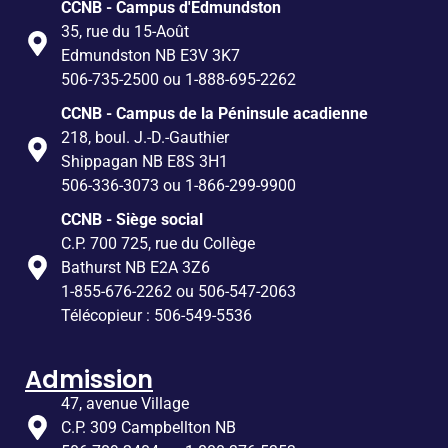
CCNB - Campus d'Edmundston
35, rue du 15-Août
Edmundston NB E3V 3K7
506-735-2500 ou 1-888-695-2262
CCNB - Campus de la Péninsule acadienne
218, boul. J.-D.-Gauthier
Shippagan NB E8S 3H1
506-336-3073 ou 1-866-299-9900
CCNB - Siège social
C.P. 700 725, rue du Collège
Bathurst NB E2A 3Z6
1-855-676-2262 ou 506-547-2063
Télécopieur : 506-549-5536
Admission
47, avenue Village
C.P. 309 Campbellton NB