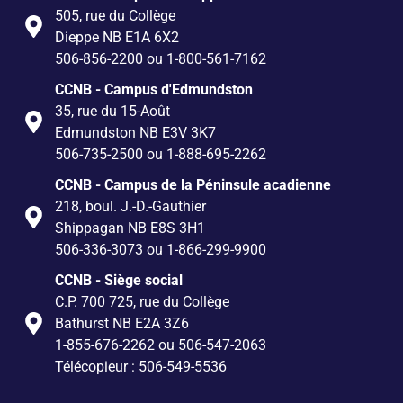
505, rue du Collège
Dieppe NB E1A 6X2
506-856-2200 ou 1-800-561-7162
CCNB - Campus d'Edmundston
35, rue du 15-Août
Edmundston NB E3V 3K7
506-735-2500 ou 1-888-695-2262
CCNB - Campus de la Péninsule acadienne
218, boul. J.-D.-Gauthier
Shippagan NB E8S 3H1
506-336-3073 ou 1-866-299-9900
CCNB - Siège social
C.P. 700 725, rue du Collège
Bathurst NB E2A 3Z6
1-855-676-2262 ou 506-547-2063
Télécopieur : 506-549-5536