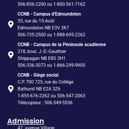
506-856-2200 ou 1-800-561-7162
CCNB - Campus d'Edmundston
35, rue du 15-Août
Edmundston NB E3V 3K7
506-735-2500 ou 1-888-695-2262
CCNB - Campus de la Péninsule acadienne
218, boul. J.-D.-Gauthier
Shippagan NB E8S 3H1
506-336-3073 ou 1-866-299-9900
CCNB - Siège social
C.P. 700 725, rue du Collège
Bathurst NB E2A 3Z6
1-855-676-2262 ou 506-547-2063
Télécopieur : 506-549-5536
Admission
47, avenue Village