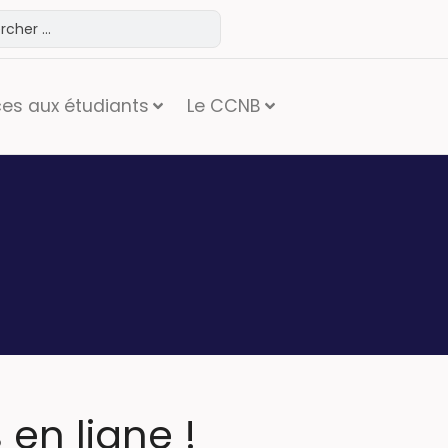
ces aux étudiants
Le CCNB
en ligne !