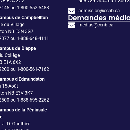
 NB E2A 3Z2
506-789-2404 ou 1-800-
2145 ou 1-800-552-5483
admission@ccnb.ca
Demandes média
Campus de Campbellton
e du Village
medias@ccnb.ca
lton NB E3N 3G7
2377 ou 1-888-648-4111
Campus de Dieppe
du Collège
B E1A 6X2
2200 ou 1-800-561-7162
Campus d'Edmundston
u 15-Août
ton NB E3V 3K7
2500 ou 1-888-695-2262
ampus de la Péninsule
ne
. J.-D.-Gauthier