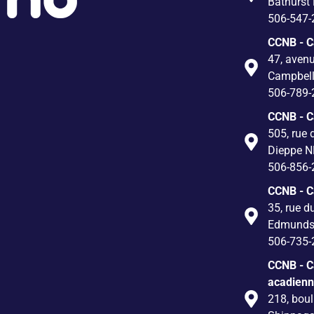
Bathurst
506-547-
CCNB - 
47, avenu
Campbel
506-789-
CCNB - 
505, rue 
Dieppe N
506-856-
CCNB - 
35, rue d
Edmunds
506-735-
CCNB - C
acadien
218, boul