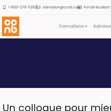
1-800-376-5353
admission@ccnb.ca
Portail étudian
Formations
Admissio
Un colloque pour mieu