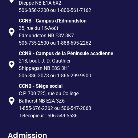
Dieppe NB E1A 6X2
506-856-2200 ou 1-800-561-7162
CCNB - Campus d'Edmundston
35, rue du 15-Août
Edmundston NB E3V 3K7
506-735-2500 ou 1-888-695-2262
CCNB - Campus de la Péninsule acadienne
218, boul. J.-D.-Gauthier
Shippagan NB E8S 3H1
506-336-3073 ou 1-866-299-9900
CCNB - Siège social
C.P. 700 725, rue du Collège
Bathurst NB E2A 3Z6
1-855-676-2262 ou 506-547-2063
Télécopieur : 506-549-5536
Admission