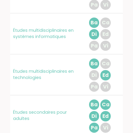
Pa
Vi
Ba
Ca
Études multidisciplinaires en
Di
Ed
systèmes informatiques
Pa
Vi
Ba
Ca
Études multidisciplinaires en
Di
Ed
technologies
Pa
Vi
Ba
Ca
Études secondaires pour
Di
Ed
adultes
Pa
Vi