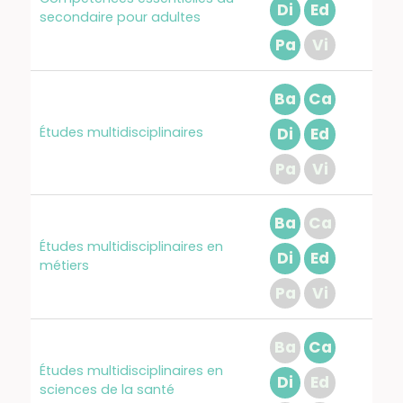
Di
Ed
secondaire pour adultes
Pa
Vi
Ba
Ca
Études multidisciplinaires
Di
Ed
Pa
Vi
Ba
Ca
Études multidisciplinaires en
Di
Ed
métiers
Pa
Vi
Ba
Ca
Études multidisciplinaires en
Di
Ed
sciences de la santé